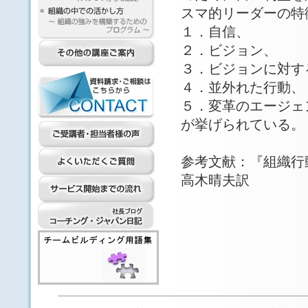
スマ的リーダーの特
１．自信、
２．ビジョン、
３．ビジョンに対す
４．並外れた行動、
５．変革のエージェ
が挙げられている。
参考文献：『組織行
高木晴夫訳