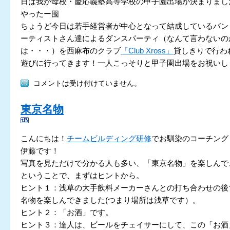
日は我が母校・慶応義塾高等学校の甲子園出場が決まりまし
やったー囹
ちょうど今日は若手経営者が中心となって結成しているバンド
ーティストさん達によるダンスパーティ（なんて言わないの
は・・・）を西麻布のクラブ
「Club Xross」
貸しきりで行わ
遊びに行ってきます！一人こっそりと甲子園出場をお祝いし
コメントは受け付けていません。
東京名物
こんにちは！
チームビルディング研修
でお馴染のコーチング
伊藤です！
写真を見ただけで分かる人も多い、「東京名物」を楽しんで
ということで、まずはヒントから。
ヒント１：浅草の大手飲料メーカーさんとの打ち合わせの後
名物を楽しんできました(つまり場所は浅草です）。
ヒント２：「お酒」です。
ヒント３：達人は、ビールをチェイサーにして、この「お酒