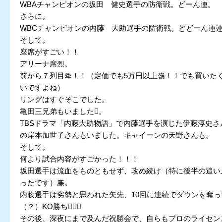
WBAチャンピオンの坂田 健史選手の防衛戦。どーん連。
さらに。
WBCチャンピオンの内藤 大助選手の防衛戦。どどーん連
そして。
座席がすごい！！
アリーナ席烈。
前から７列目秊！！（定価でも5万円以上嶺！！でも買いた
いですよね）
リングはすぐそこでした。
亀田三兄弟もいました。
TBSドラマ「内藤大助物語」で内藤選手を演じた伊藤淳史さ
の岸本加世子さんもいました。キャイーンの天野さんも。
そして。
何より試合内容がすごかった！！！
坂田選手は流血をものともせず、攻め続け（特に後半の追い
ったです）廉。
内藤選手は劣勢と思われた矢先、10回に連続でダウンを奪っ
（？）KO勝ち！！
その後、深夜にまで及んだ祝勝会で、自らもプロのライセン