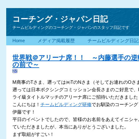
コーチング・ジャパン日記
チームビルディングのコーチング・ジャパンのスタッフ日記です
Home
メディア掲載履歴
チームビルディング日記
世界戦＠アリーナ席！！ ～内藤選手の逆
の前で～
M商事のTさま、遡っては㈱TのNさま（そしてお連れのOさ
遡っては日本ボクシングコミッション会長さまのご好意で、
ライ級タイトルマッチのアリーナ席にご招待いただきました
こんにちは！
チームビルディング研修
でお馴染のコーチング
伊藤です！
平日のイベントでしたので、皆様のお名前をあえてイニシャ
ていただきましたが、本当にありがとうございました。
まず取組がすごい！