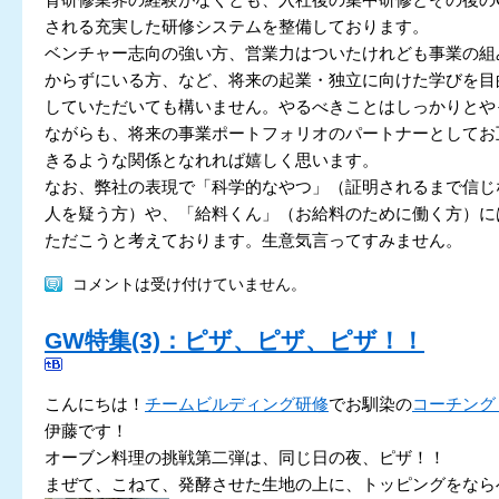
される充実した研修システムを整備しております。
ベンチャー志向の強い方、営業力はついたけれども事業の組
からずにいる方、など、将来の起業・独立に向けた学びを目
していただいても構いません。やるべきことはしっかりとや
ながらも、将来の事業ポートフォリオのパートナーとしてお
きるような関係となれれば嬉しく思います。
なお、弊社の表現で「科学的なやつ」（証明されるまで信じ
人を疑う方）や、「給料くん」（お給料のために働く方）に
ただこうと考えております。生意気言ってすみません。
コメントは受け付けていません。
GW特集(3)：ピザ、ピザ、ピザ！！
こんにちは！
チームビルディング研修
でお馴染の
コーチング
伊藤です！
オーブン料理の挑戦第二弾は、同じ日の夜、ピザ！！
まぜて、こねて、発酵させた生地の上に、トッピングをなら