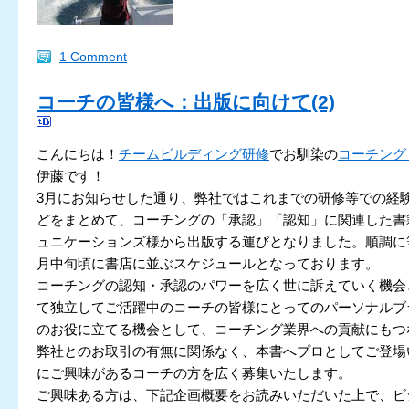
1 Comment
コーチの皆様へ：出版に向けて(2)
こんにちは！
チームビルディング研修
でお馴染の
コーチング
伊藤です！
3月にお知らせした通り、弊社ではこれまでの研修等での経
どをまとめて、コーチングの「承認」「認知」に関連した書
ュニケーションズ様から出版する運びとなりました。順調に
月中旬頃に書店に並ぶスケジュールとなっております。
コーチングの認知・承認のパワーを広く世に訴えていく機会
て独立してご活躍中のコーチの皆様にとってのパーソナルブ
のお役に立てる機会として、コーチング業界への貢献にもつ
弊社とのお取引の有無に関係なく、本書へプロとしてご登場
にご興味があるコーチの方を広く募集いたします。
ご興味ある方は、下記企画概要をお読みいただいた上で、ビ