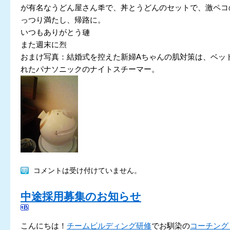
が有名なうどん屋さん秊で、丼とうどんのセットで、激ペコ
っつり満たし、帰路に。
いつもありがとう璉
また週末に烈
おまけ写真：結婚式を控えた新婦Aちゃんの肌対策は、ベッ
れたパナソニックのナイトスチーマー。
コメントは受け付けていません。
中途採用募集のお知らせ
こんにちは！
チームビルディング研修
でお馴染の
コーチング