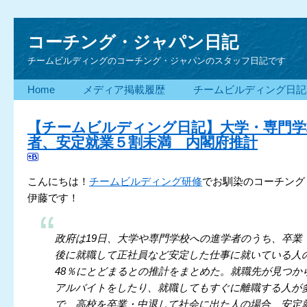
コーチング・ジャパン日記
チームビルディングのコーチング・ジャパンのスタッフ日記です
Home
メディア掲載履歴
チームビルディング日記
【チームビルディング日記】大学・専門学
者、安定就業５割未満 内閣府推計
こんにちは！
チームビルディング研修
でお馴染のコーチング
伊藤です！
政府は19日、大学や専門学校への進学者のうち、卒業
後に就職して正社員など安定した仕事に就いている人
48％にとどまるとの推計をまとめた。就職先が見つか
アルバイトをしたり、就職してもすぐに離職する人が
で、高校を卒業・中退して社会に出た人の場合、安定