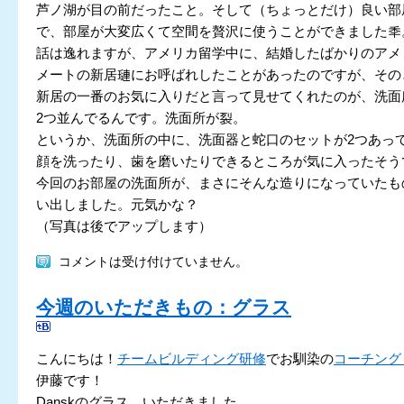
芦ノ湖が目の前だったこと。そして（ちょっとだけ）良い部
で、部屋が大変広くて空間を贅沢に使うことができました秊
話は逸れますが、アメリカ留学中に、結婚したばかりのアメ
メートの新居璉にお呼ばれしたことがあったのですが、その
新居の一番のお気に入りだと言って見せてくれたのが、洗面
2つ並んでるんです。洗面所が裂。
というか、洗面所の中に、洗面器と蛇口のセットが2つあっ
顔を洗ったり、歯を磨いたりできるところが気に入ったそう
今回のお部屋の洗面所が、まさにそんな造りになっていたも
い出しました。元気かな？
（写真は後でアップします）
コメントは受け付けていません。
今週のいただきもの：グラス
こんにちは！
チームビルディング研修
でお馴染の
コーチング
伊藤です！
Danskのグラス、いただきました。