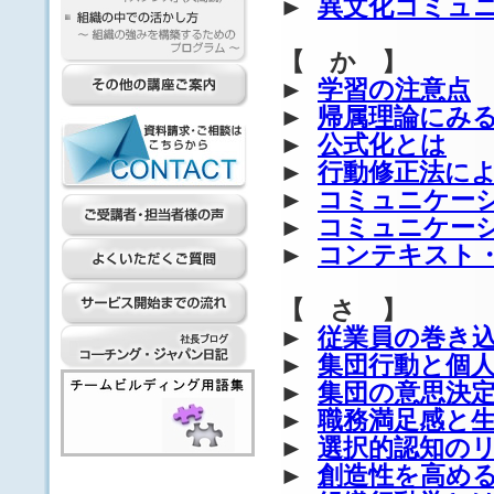
►
異文化コミュ
【 か 】
►
学習の注意点
►
帰属理論にみ
►
公式化とは
►
行動修正法に
►
コミュニケー
►
コミュニケー
►
コンテキスト
【 さ 】
►
従業員の巻き
►
集団行動と個
►
集団の意思決
►
職務満足感と
►
選択的認知の
►
創造性を高め