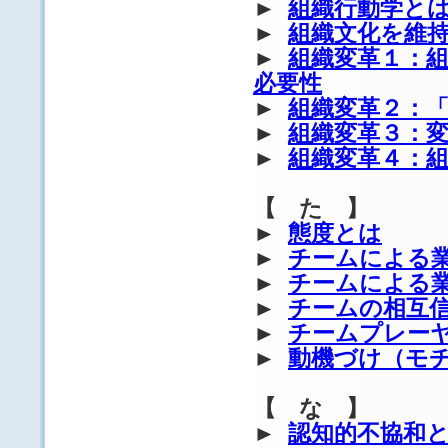
►
組織行動学と
►
組織文化を維
►
組織変革１：
必要性
►
組織変革２：
►
組織変革３：
►
組織変革４：
【 た 】
►
態度とは
►
チームによる
►
チームによる
►
チームの相互
►
チームプレー
►
動機づけ（モ
【 な 】
►
認知的不協和