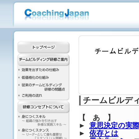
チームビルデ
【 あ 】
►
意思決定の実
►
依存とは